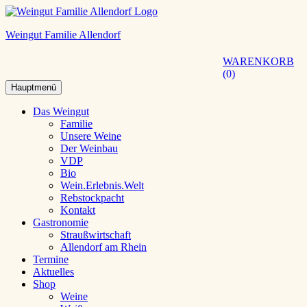
Weingut Familie Allendorf
WARENKORB
0
Hauptmenü
Das Weingut
Familie
Unsere Weine
Der Weinbau
VDP
Bio
Wein.Erlebnis.Welt
Rebstockpacht
Kontakt
Gastronomie
Straußwirtschaft
Allendorf am Rhein
Termine
Aktuelles
Shop
Weine