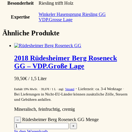
Besonderheit
Riesling trifft Holz
Winkeler Hasensprung Riesling GG
Expertise
VDP.Grosse Lage
Ähnliche Produkte
2018
Rüdesheimer Berg Roseneck
GG
– VDP.Große Lage
59,50
€
/ 1,5 Liter
Lieferzeit: ca. 3-4 Werktage
Enthält 19% MwSt.
39,67
€
/ 1 L
zzgl.
Versand
Bei Lieferungen in Nicht-EU-Länder können zusätzliche Zölle, Steuern
und Gebühren anfallen.
Mineralisch, feinfruchtig, cremig
Rüdesheimer Berg Roseneck GG Menge
–
+
In den Warenkorb