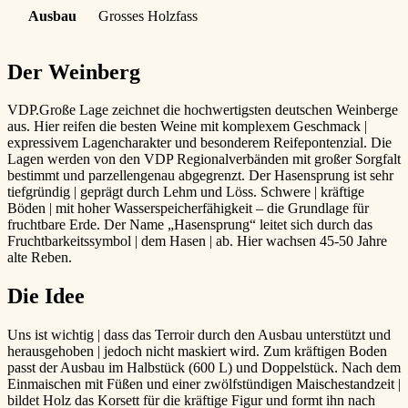
Ausbau
Grosses Holzfass
Der Weinberg
VDP.Große Lage zeichnet die hochwertigsten deutschen Weinberge
aus. Hier reifen die besten Weine mit komplexem Geschmack |
expressivem Lagencharakter und besonderem Reifepontenzial. Die
Lagen werden von den VDP Regionalverbänden mit großer Sorgfalt
bestimmt und parzellengenau abgegrenzt. Der Hasensprung ist sehr
tiefgründig | geprägt durch Lehm und Löss. Schwere | kräftige
Böden | mit hoher Wasserspeicherfähigkeit – die Grundlage für
fruchtbare Erde. Der Name „Hasensprung“ leitet sich durch das
Fruchtbarkeitssymbol | dem Hasen | ab. Hier wachsen 45-50 Jahre
alte Reben.
Die Idee
Uns ist wichtig | dass das Terroir durch den Ausbau unterstützt und
herausgehoben | jedoch nicht maskiert wird. Zum kräftigen Boden
passt der Ausbau im Halbstück (600 L) und Doppelstück. Nach dem
Einmaischen mit Füßen und einer zwölfstündigen Maischestandzeit |
bildet Holz das Korsett für die kräftige Figur und formt ihn nach