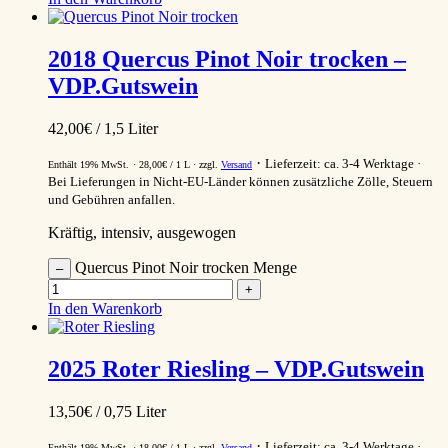
2018
Quercus Pinot Noir trocken
–
VDP.Gutswein
42,00
€
/ 1,5 Liter
Lieferzeit: ca. 3-4 Werktage
Enthält 19% MwSt.
28,00
€
/ 1 L
zzgl.
Versand
Bei Lieferungen in Nicht-EU-Länder können zusätzliche Zölle, Steuern
und Gebühren anfallen.
Kräftig, intensiv, ausgewogen
Quercus Pinot Noir trocken Menge
–
+
In den Warenkorb
2025
Roter Riesling
– VDP.Gutswein
13,50
€
/ 0,75 Liter
Lieferzeit: ca. 3-4 Werktage
Enthält 19% MwSt.
18,00
€
/ 1 L
zzgl.
Versand