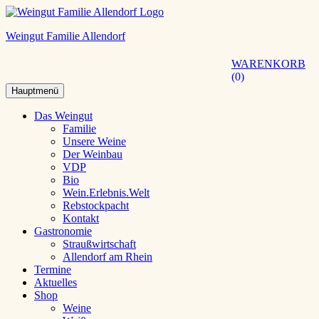
Weingut Familie Allendorf
WARENKORB
0
Hauptmenü
Das Weingut
Familie
Unsere Weine
Der Weinbau
VDP
Bio
Wein.Erlebnis.Welt
Rebstockpacht
Kontakt
Gastronomie
Straußwirtschaft
Allendorf am Rhein
Termine
Aktuelles
Shop
Weine