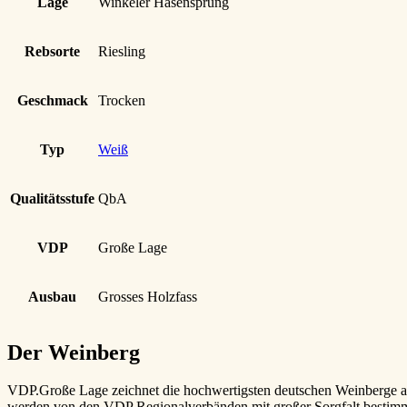
Lage
Winkeler Hasensprung
Rebsorte
Riesling
Geschmack
Trocken
Typ
Weiß
Qualitätsstufe
QbA
VDP
Große Lage
Ausbau
Grosses Holzfass
Der Weinberg
VDP.Große Lage zeichnet die hochwertigsten deutschen Weinberge a
werden von den VDP Regionalverbänden mit großer Sorgfalt bestimmt 