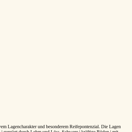
ivem Lagencharakter und besonderem Reifepontenzial. Die Lagen
| geprägt durch Lehm und Löss. Schwere | kräftige Böden | mit