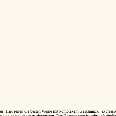
us. Hier reifen die besten Weine mit komplexem Geschmack | express
und parzellengenau abgegrenzt. Der Hasensprung ist sehr tiefgründig 