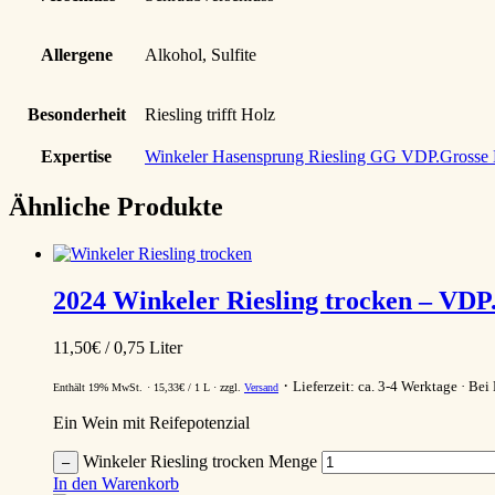
Allergene
Alkohol, Sulfite
Besonderheit
Riesling trifft Holz
Expertise
Winkeler Hasensprung Riesling GG VDP.Grosse
Ähnliche Produkte
2024
Winkeler Riesling trocken
– VDP.
11,50
€
/ 0,75 Liter
Lieferzeit: ca. 3-4 Werktage
Bei 
Enthält 19% MwSt.
15,33
€
/ 1 L
zzgl.
Versand
Ein Wein mit Reifepotenzial
Winkeler Riesling trocken Menge
–
In den Warenkorb