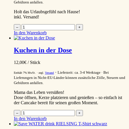
Gebühren anfallen.
Holt das Urlaubsgefühl nach Hause!
inkl. Versand!
Riesling
–
+
Gin
In den Warenkorb
Menge
Kuchen in der Dose
12,00
€
/ Stück
Lieferzeit: ca. 3-4 Werktage
Bei
Enthält 7% MwSt.
zzgl.
Versand
Lieferungen in Nicht-EU-Länder können zusätzliche Zölle, Steuern und
Gebühren anfallen.
Mama das Leben versüßen!
Dose öffnen, Kerze platzieren und genießen – so einfach ist
der Cancake bereit für seinen großen Moment.
Kuchen
–
+
in
In den Warenkorb
der
Dose