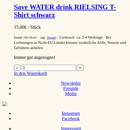
Menge
Save WATER drink RIELSING T-
Shirt schwarz
15,00
€
/ Stück
Lieferzeit: ca. 3-4 Werktage
Bei
Enthält 19% MwSt.
zzgl.
Versand
Lieferungen in Nicht-EU-Länder können zusätzliche Zölle, Steuern und
Gebühren anfallen.
Immer gut angezogen!
Save
–
+
WATER
In den Warenkorb
drink
RIELSING
Newsletter
T-
Freunde
Shirt
Media
schwarz
Menge
Instagram
Facebook
Impressum