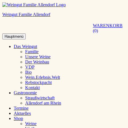
Weingut Familie Allendorf
WARENKORB
0
Hauptmenü
Das Weingut
Familie
Unsere Weine
Der Weinbau
VDP
Bio
Wein.Erlebnis.Welt
Rebstockpacht
Kontakt
Gastronomie
Straußwirtschaft
Allendorf am Rhein
Termine
Aktuelles
Shop
Weine