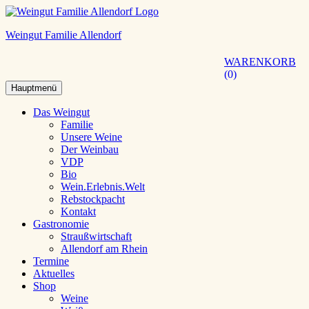
Weingut Familie Allendorf
WARENKORB
0
Hauptmenü
Das Weingut
Familie
Unsere Weine
Der Weinbau
VDP
Bio
Wein.Erlebnis.Welt
Rebstockpacht
Kontakt
Gastronomie
Straußwirtschaft
Allendorf am Rhein
Termine
Aktuelles
Shop
Weine