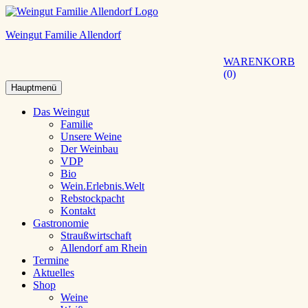
Weingut Familie Allendorf
WARENKORB
0
Hauptmenü
Das Weingut
Familie
Unsere Weine
Der Weinbau
VDP
Bio
Wein.Erlebnis.Welt
Rebstockpacht
Kontakt
Gastronomie
Straußwirtschaft
Allendorf am Rhein
Termine
Aktuelles
Shop
Weine