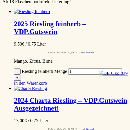
Ab 18 Flaschen portofreie Lieferung!
2025
Riesling feinherb
–
VDP.Gutswein
9,50
€
/ 0,75 Liter
Enthält 19% MwSt.
12,67
€
/ 1 L
zzgl.
Versand
Mango, Zitrus, Birne
Riesling feinherb Menge
–
+
In den Warenkorb
2024
Charta Riesling
– VDP.Gutswein
Ausgezeichnet!
13,00
€
/ 0,75 Liter
Enthält 19% MwSt.
17,33
€
/ 1 L
zzgl.
Versand