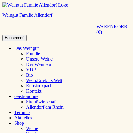
Weingut Familie Allendorf
WARENKORB
0
Hauptmenü
Das Weingut
Familie
Unsere Weine
Der Weinbau
VDP
Bio
Wein.Erlebnis.Welt
Rebstockpacht
Kontakt
Gastronomie
Straußwirtschaft
Allendorf am Rhein
Termine
Aktuelles
Shop
Weine