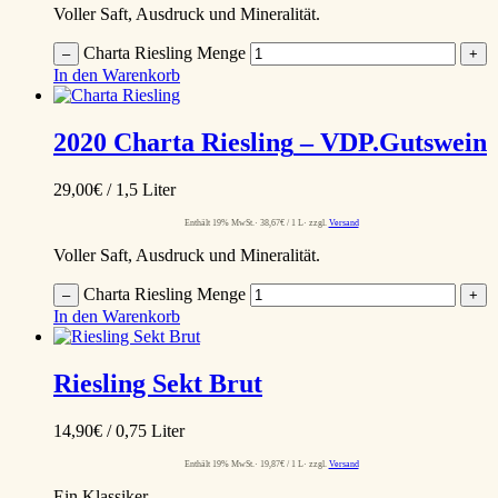
Voller Saft, Ausdruck und Mineralität.
Charta Riesling Menge
–
+
In den Warenkorb
2020
Charta Riesling
– VDP.Gutswein
29,00
€
/ 1,5 Liter
Enthält 19% MwSt.
38,67
€
/ 1 L
zzgl.
Versand
Voller Saft, Ausdruck und Mineralität.
Charta Riesling Menge
–
+
In den Warenkorb
Riesling Sekt Brut
14,90
€
/ 0,75 Liter
Enthält 19% MwSt.
19,87
€
/ 1 L
zzgl.
Versand
Ein Klassiker