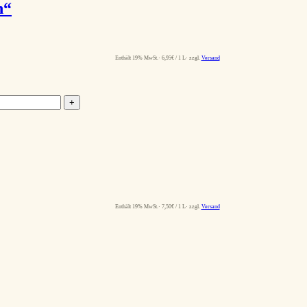
n“
Enthält 19% MwSt.
6,95
€
/ 1 L
zzgl.
Versand
+
Enthält 19% MwSt.
7,50
€
/ 1 L
zzgl.
Versand