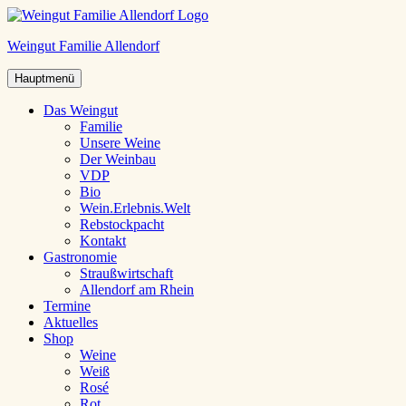
Weingut Familie Allendorf
Hauptmenü
Das Weingut
Familie
Unsere Weine
Der Weinbau
VDP
Bio
Wein.Erlebnis.Welt
Rebstockpacht
Kontakt
Gastronomie
Straußwirtschaft
Allendorf am Rhein
Termine
Aktuelles
Shop
Weine
Weiß
Rosé
Rot