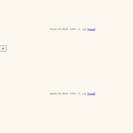
Enthält 19% MwSt.
6,95
€
/ 1 L
zzgl.
Versand
+
Enthält 19% MwSt.
6,95
€
/ 1 L
zzgl.
Versand