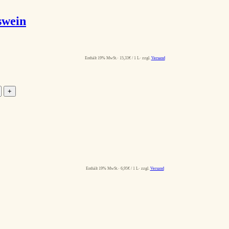
swein
Enthält 19% MwSt.
15,33
€
/ 1 L
zzgl.
Versand
+
Enthält 19% MwSt.
6,95
€
/ 1 L
zzgl.
Versand