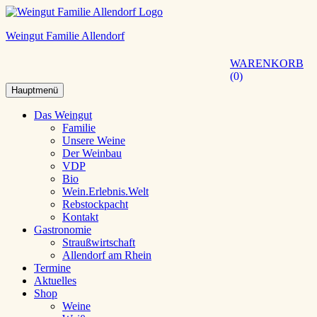
Weingut Familie Allendorf
WARENKORB
0
Hauptmenü
Das Weingut
Familie
Unsere Weine
Der Weinbau
VDP
Bio
Wein.Erlebnis.Welt
Rebstockpacht
Kontakt
Gastronomie
Straußwirtschaft
Allendorf am Rhein
Termine
Aktuelles
Shop
Weine