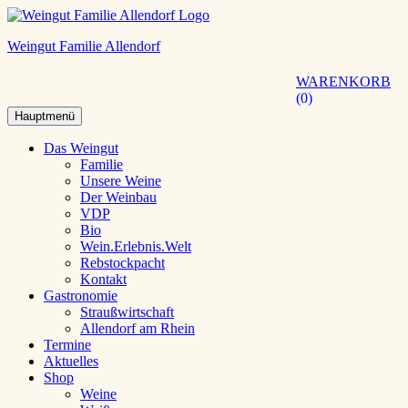
Weingut Familie Allendorf
WARENKORB
0
Hauptmenü
Das Weingut
Familie
Unsere Weine
Der Weinbau
VDP
Bio
Wein.Erlebnis.Welt
Rebstockpacht
Kontakt
Gastronomie
Straußwirtschaft
Allendorf am Rhein
Termine
Aktuelles
Shop
Weine