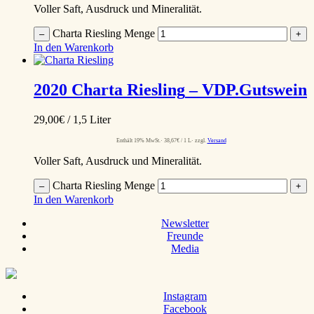
Voller Saft, Ausdruck und Mineralität.
Charta Riesling Menge
–
+
In den Warenkorb
2020
Charta Riesling
– VDP.Gutswein
29,00
€
/ 1,5 Liter
Enthält 19% MwSt.
38,67
€
/ 1 L
zzgl.
Versand
Voller Saft, Ausdruck und Mineralität.
Charta Riesling Menge
–
+
In den Warenkorb
Newsletter
Freunde
Media
Instagram
Facebook