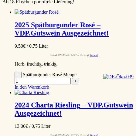
Ab 18 Flaschen portofreie Lieferung!
2025
Spätburgunder Rosé
–
VDP.Gutswein
Ausgezeichnet!
9,50
€
/ 0,75 Liter
Enthält 19% MwSt.
12,67
€
/ 1 L
zzgl.
Versand
Herb, fruchtig, trinkig
Spätburgunder Rosé Menge
–
+
In den Warenkorb
2024
Charta Riesling
– VDP.Gutswein
Ausgezeichnet!
13,00
€
/ 0,75 Liter
Enthält 19% MwSt.
17,33
€
/ 1 L
zzgl.
Versand