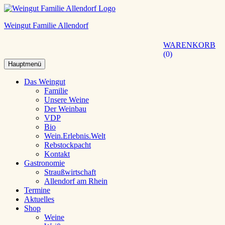
Weingut Familie Allendorf
WARENKORB
0
Hauptmenü
Das Weingut
Familie
Unsere Weine
Der Weinbau
VDP
Bio
Wein.Erlebnis.Welt
Rebstockpacht
Kontakt
Gastronomie
Straußwirtschaft
Allendorf am Rhein
Termine
Aktuelles
Shop
Weine