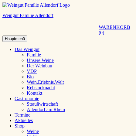
Weingut Familie Allendorf
WARENKORB
0
Hauptmenü
Das Weingut
Familie
Unsere Weine
Der Weinbau
VDP
Bio
Wein.Erlebnis.Welt
Rebstockpacht
Kontakt
Gastronomie
Straußwirtschaft
Allendorf am Rhein
Termine
Aktuelles
Shop
Weine