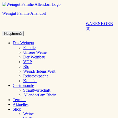
Weingut Familie Allendorf
WARENKORB
0
Hauptmenü
Das Weingut
Familie
Unsere Weine
Der Weinbau
VDP
Bio
Wein.Erlebnis.Welt
Rebstockpacht
Kontakt
Gastronomie
Straußwirtschaft
Allendorf am Rhein
Termine
Aktuelles
Shop
Weine