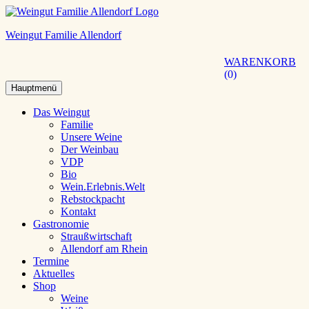
Weingut Familie Allendorf
WARENKORB
0
Hauptmenü
Das Weingut
Familie
Unsere Weine
Der Weinbau
VDP
Bio
Wein.Erlebnis.Welt
Rebstockpacht
Kontakt
Gastronomie
Straußwirtschaft
Allendorf am Rhein
Termine
Aktuelles
Shop
Weine